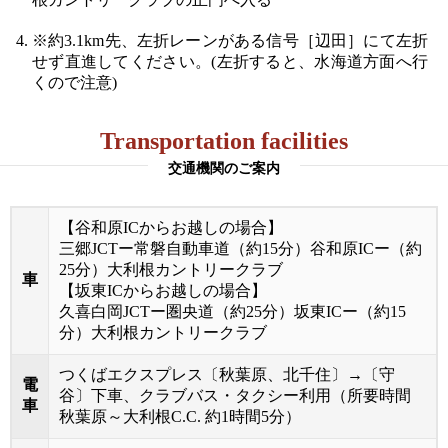
※約3.1km先、左折レーンがある信号［辺田］にて左折
せず直進してください。(左折すると、水海道方面へ行
くので注意)
Transportation facilities
交通機関のご案内
【谷和原ICからお越しの場合】
三郷JCTー常磐自動車道（約15分）谷和原ICー（約
25分）大利根カントリークラブ
車
【坂東ICからお越しの場合】
久喜白岡JCTー圏央道（約25分）坂東ICー（約15
分）大利根カントリークラブ
つくばエクスプレス〔秋葉原、北千住〕→〔守
電
谷〕下車、クラブバス・タクシー利用（所要時間
車
秋葉原～大利根C.C. 約1時間5分）