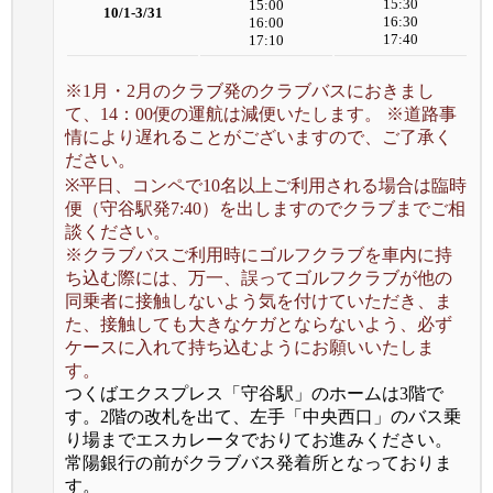
15:30
15:00
10/1-3/31
16:30
16:00
17:40
17:10
※1月・2月のクラブ発のクラブバスにおきまし
て、14：00便の運航は減便いたします。 ※道路事
情により遅れることがございますので、ご了承く
ださい。
※平日、コンペで10名以上ご利用される場合は臨時
便（守谷駅発7:40）を出しますのでクラブまでご相
談ください。
※クラブバスご利用時にゴルフクラブを車内に持
ち込む際には、万一、誤ってゴルフクラブが他の
同乗者に接触しないよう気を付けていただき、ま
た、接触しても大きなケガとならないよう、必ず
ケースに入れて持ち込むようにお願いいたしま
す。
つくばエクスプレス「守谷駅」のホームは3階で
す。2階の改札を出て、左手「中央西口」のバス乗
り場までエスカレータでおりてお進みください。
常陽銀行の前がクラブバス発着所となっておりま
す。