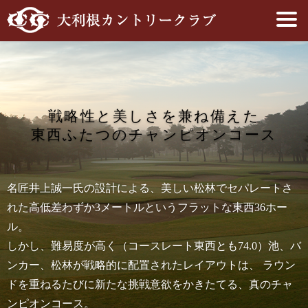
戦略性と
美しさを
兼ね備えた
東西ふたつの
チャンピオンコース
名匠井上誠一氏の設計による、美しい松林でセパレートさ
れた高低差わずか3メートルというフラットな東西36ホー
ル。
しかし、難易度が高く（コースレート東西とも74.0）池、バ
ンカー、松林が戦略的に配置されたレイアウトは、
ラウン
ドを重ねるたびに新たな挑戦意欲をかきたてる、真のチャ
ンピオンコース。