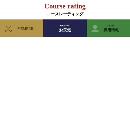
Course rating
コースレーティング
weather
recruit
MEMBER
採用情報
お天気
WHITE GREEN
レーティングを見る
RED GREEN
レーティングを見る
個人情報保護方針