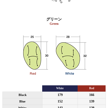
グリーン
Green
White
Red
Black
179
166
Blue
152
139
White
143
129