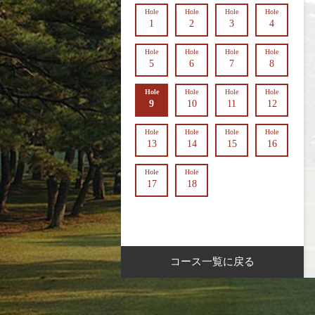
Hole
Hole
Hole
Hole
1
2
3
4
Hole
Hole
Hole
Hole
5
6
7
8
Hole
Hole
Hole
Hole
9
10
11
12
Hole
Hole
Hole
Hole
13
14
15
16
Hole
Hole
17
18
コース一覧に戻る