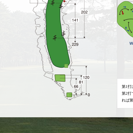
第1打
第2
れば第